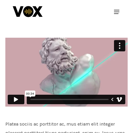
Platea sociis ac porttitor ac, mus etiam elit integer
placerat porttitor! Nunc parturient, enim eu, lacus urna