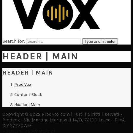
Search for:
Type and hit enter
HEADER | MAIN
HEADER | MAIN
Prod Vox
→
Content Block
→
Header | Main
Copyright © 2022 Prodvox.com | Tutti i diritti riservati -
Prodvox - Via Martino Marinosci 14/B, 73100 Lecce - P.IVA
05127770757
×
Scrivimi su WhatsApp!